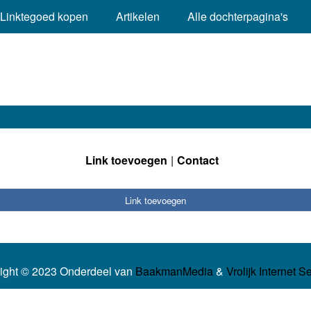
Linktegoed kopen
Artikelen
Alle dochterpagina's
Link toevoegen
Contact
Link toevoegen
ight © 2023 Onderdeel van
BaakmanMedia
&
Vrolijk Internet S